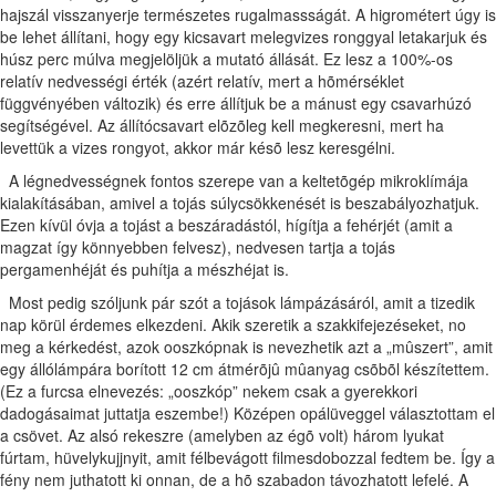
hajszál visszanyerje természetes rugalmassságát. A higrométert úgy is
be lehet állítani, hogy egy kicsavart melegvizes ronggyal letakarjuk és
húsz perc múlva megjelöljük a mutató állását. Ez lesz a 100%-os
relatív nedvességi érték (azért relatív, mert a hõmérséklet
függvényében változik) és erre állítjuk be a mánust egy csavarhúzó
segítségével. Az állítócsavart elõzõleg kell megkeresni, mert ha
levettük a vizes rongyot, akkor már késõ lesz keresgélni.
A légnedvességnek fontos szerepe van a keltetõgép mikroklímája
kialakításában, amivel a tojás súlycsökkenését is beszabályozhatjuk.
Ezen kívül óvja a tojást a beszáradástól, hígítja a fehérjét (amit a
magzat így könnyebben felvesz), nedvesen tartja a tojás
pergamenhéját és puhítja a mészhéjat is.
Most pedig szóljunk pár szót a tojások lámpázásáról, amit a tizedik
nap körül érdemes elkezdeni. Akik szeretik a szakkifejezéseket, no
meg a kérkedést, azok ooszkópnak is nevezhetik azt a „mûszert”, amit
egy állólámpára borított 12 cm átmérõjû mûanyag csõbõl készítettem.
(Ez a furcsa elnevezés: „ooszkóp” nekem csak a gyerekkori
dadogásaimat juttatja eszembe!) Középen opálüveggel választottam el
a csövet. Az alsó rekeszre (amelyben az égõ volt) három lyukat
fúrtam, hüvelykujjnyit, amit félbevágott filmesdobozzal fedtem be. Így a
fény nem juthatott ki onnan, de a hõ szabadon távozhatott lefelé. A