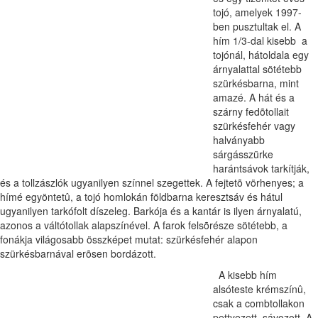
tojó, amelyek 1997-
ben pusztultak el. A
hím 1/3-dal kisebb a
tojónál, hátoldala egy
árnyalattal sötétebb
szürkésbarna, mint
amazé. A hát és a
szárny fedõtollait
szürkésfehér vagy
halványabb
sárgásszürke
harántsávok tarkítják,
és a tollzászlók ugyanilyen színnel szegettek. A fejtetõ vörhenyes; a
hímé egyöntetû, a tojó homlokán földbarna keresztsáv és hátul
ugyanilyen tarkófolt díszeleg. Barkója és a kantár is ilyen árnyalatú,
azonos a váltótollak alapszínével. A farok felsõrésze sötétebb, a
fonákja világosabb összképet mutat: szürkésfehér alapon
szürkésbarnával erõsen bordázott.
A kisebb hím
alsóteste krémszínû,
csak a combtollakon
pettyezett, sávozott. A