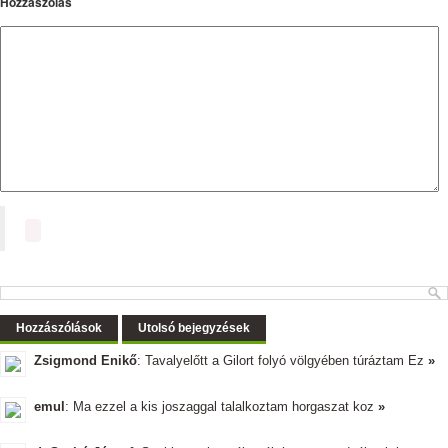
Hozzászólás
Hozzászólások
Utolsó bejegyzések
Zsigmond Enikő
: Tavalyelőtt a Gilort folyó völgyében túráztam Ez
»
emul
: Ma ezzel a kis joszaggal talalkoztam horgaszat koz
»