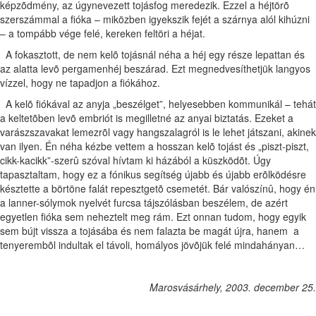
képzõdmény, az úgynevezett tojásfog meredezik. Ezzel a héjtörõ
szerszámmal a fióka – miközben igyekszik fejét a szárnya alól kihúzni
– a tompább vége felé, kereken feltöri a héjat.
A fokasztott, de nem kelõ tojásnál néha a héj egy része lepattan és
az alatta levõ pergamenhéj beszárad. Ezt megnedvesíthetjük langyos
vízzel, hogy ne tapadjon a fiókához.
A kelõ fiókával az anyja „beszélget”, helyesebben kommunikál – tehát
a keltetõben levõ embriót is megilletné az anyai biztatás. Ezeket a
varászszavakat lemezrõl vagy hangszalagról is le lehet játszani, akinek
van ilyen. Én néha kézbe vettem a hosszan kelõ tojást és „piszt-piszt,
cikk-kacikk”-szerû szóval hívtam ki házából a küszködõt. Úgy
tapasztaltam, hogy ez a fónikus segítség újabb és újabb erõlködésre
késztette a börtöne falát repesztgetõ csemetét. Bár valószínû, hogy én
a lanner-sólymok nyelvét furcsa tájszólásban beszélem, de azért
egyetlen fióka sem neheztelt meg rám. Ezt onnan tudom, hogy egyik
sem bújt vissza a tojásába és nem falazta be magát újra, hanem a
tenyerembõl indultak el távoli, homályos jövõjük felé mindahányan…
Marosvásárhely, 2003. december 25.