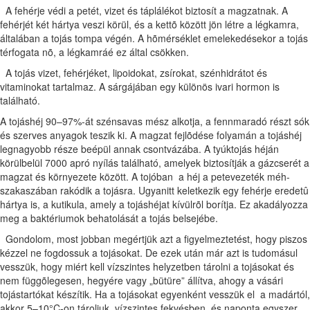
A fehérje védi a petét, vizet és táplálékot biztosít a magzatnak. A
fehérjét két hártya veszi körül, és a kettõ között jön létre a légkamra,
általában a tojás tompa végén. A hõmérséklet emelekedésekor a tojás
térfogata nõ, a légkamráé ez által csökken.
A tojás vizet, fehérjéket, lipoidokat, zsírokat, szénhidrátot és
vitaminokat tartalmaz. A sárgájában egy különös ivari hormon is
található.
A tojáshéj 90–97%-át szénsavas mész alkotja, a fennmaradó részt sók
és szerves anyagok teszik ki. A magzat fejlõdése folyamán a tojáshéj
legnagyobb része beépül annak csontvázába. A tyúktojás héján
körülbelül 7000 apró nyílás található, amelyek biztosítják a gázcserét a
magzat és környezete között. A tojóban a héj a petevezeték méh-
szakaszában rakódik a tojásra. Ugyanitt keletkezik egy fehérje eredetû
hártya is, a kutikula, amely a tojáshéjat kívülrõl borítja. Ez akadályozza
meg a baktériumok behatolását a tojás belsejébe.
Gondolom, most jobban megértjük azt a figyelmeztetést, hogy piszos
kézzel ne fogdossuk a tojásokat. De ezek után már azt is tudomásul
vesszük, hogy miért kell vízszintes helyzetben tárolni a tojásokat és
nem függõlegesen, hegyére vagy „bütüre” állítva, ahogy a vásári
tojástartókat készítik. Ha a tojásokat egyenként vesszük el a madártól,
akkor 5–10°C-on tároljuk, vízszintes fekvésben, és naponta egyszer