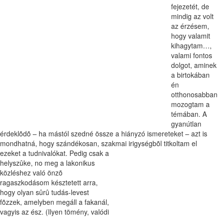
fejezetét, de
mindig az volt
az érzésem,
hogy valamit
kihagytam…,
valami fontos
dolgot, aminek
a birtokában
én
otthonosabban
mozogtam a
témában. A
gyanútlan
érdeklõdõ – ha mástól szedné össze a hiányzó ismereteket – azt is
mondhatná, hogy szándékosan, szakmai irigységbõl titkoltam el
ezeket a tudnivalókat.
Pedig csak a
helyszûke, no meg a lakonikus
közléshez való önzõ
ragaszkodásom késztetett arra,
hogy olyan sûrû tudás-levest
fõzzek, amelyben megáll a fakanál,
vagyis az ész. (Ilyen tömény, valódi