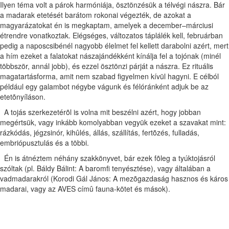
Ilyen téma volt a párok harmóniája, ösztönzésük a télvégi nászra. Bár
a madarak etetését barátom rokonai végezték, de azokat a
magyarázatokat én is megkaptam, amelyek a december–márciusi
étrendre vonatkoztak. Elégséges, változatos táplálék kell, februárban
pedig a naposcsibénél nagyobb élelmet fel kellett darabolni azért, mert
a hím ezeket a falatokat nászajándékként kínálja fel a tojónak (minél
többször, annál jobb), és ezzel ösztönzi párját a nászra. Ez rituális
magatartásforma, amit nem szabad figyelmen kívül hagyni. E célból
például egy galambot négybe vágunk és félóránként adjuk be az
etetõnyíláson.
A tojás szerkezetérõl is volna mit beszélni azért, hogy jobban
megértsük, vagy inkább komolyabban vegyük ezeket a szavakat mint:
rázkódás, jégzsinór, kihûlés, állás, szállítás, fertõzés, fulladás,
embriópusztulás és a többi.
Én is átnéztem néhány szakkönyvet, bár ezek fõleg a tyúktojásról
szóltak (pl. Báldy Bálint: A baromfi tenyésztése), vagy általában a
vadmadarakról (Korodi Gál János: A mezõgazdaság hasznos és káros
madarai, vagy az AVES címû fauna-kötet és mások).