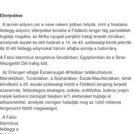
Elterjedése
A lanner-sólyom (ez a neve nekem jobban tetszik, mint a hivatalos
feldegg-sólyom) elterjedési területe a Földközi-tenger tág partvidékét
foglalja magába, az Afrika nyugati partjától Irakig terjedõ zónában,
amelynek északi és déli határait a 10. és 45. szélességi körök jelentik.
Az itt élõ feldegg-sólymokat három alfajba sorolja a tudomány.
A Falco biarmicus tanypterus Szudánban, Egyiptomban és a Sinai-
félszigettõl Dél-Irakig költ.
Az Erlangeri alfajjal Északnyugat-Afrikában találkozhatunk:
Marokkóban, Tunéziában, a Szaharában, Észak-Mauritániában, tehát
körülbelül a 20. északi szélességi körtõl a Földközi-tengerig terjedõ
szavannás, félsivatagos-sivatagos, sziklás, erdõfoltos, bokros (vajon
melyik kedvenc biotopját felejtem ki?) élettereket foglalja el
elõszeretettel, amelyek nemigen haladják meg az 1200 méteres
tengerszint fölötti magasságot.
A Falco
biarmicus
feldeggi a