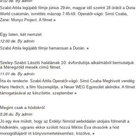
9:02 de. By admin
Szabó Attila legújabb filmje június 29-én, magyar idő szerint 18 órától a Duna
World csatornán, ismétlés másnap 7:45-től. Operatőr-vágó: Simó Csaba,
Zene: Monyo Project. A filmet
»
Egy Isten, két nemzet
12:00 de. By admin
Szabó Attila legújabb filmje hamarosan a Dunán.
»
Szeley-Szabó László halálának 10. évfordulója alkalmából bemutatjuk
a Méregzöld mesék című filmet.
11:01 de. By admin
Írta és rendezte: Szabó Attila Operatőr-vágó: Simó Csaba Meghívott vendég:
Hans Hedrich, a film főszereplője, a Neuer WEG Egyesület alelnöke. A filmet
támogatásával az készítette. szeptember
»
Megint csak a hódokról
5:26 du. By admin
Jó egy éve múlott, hogy az Erdélyi Nimród weboldalán utoljára fölmerült a
hódkérdés, ugyanis ekkor szólott hozzá Miklós Éva olvasónk a hód
monográfiájáról írt könyvismertetésemhez, közölve,
»