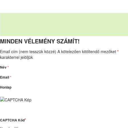
MINDEN VÉLEMÉNY SZÁMÍT!
Email cím (nem tesszük közzé) A kötelezően kitöltendő mezőket
*
karakterrel jelöljük
Név
*
Email
*
Honlap
*
CAPTCHA Kód