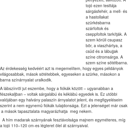
tojó ezen testtája
sárgásfehér, a mell- és
a hastollakat
szürkésbarna
szárfoltok és
cseppfoltok tarkítják. A
szem körüli csupasz
bõr, a viaszhártya, a
csûd és a lábujjak
színe citromsárga. A
szem színe sötétbarna.
Az érdekesség kedvéért azt is megemelítem, hogy egyes példányok
világosabbak, mások sötétebbek, egyeseken a szürke, másokon a
barna színárnyalat uralkodik.
A lábszínrõl jut eszembe, hogy a fiókák között – ugyanabban a
fészekaljban – voltak sárgalábú és kéklábú egyedek is. Ez utóbbi
valójában egy halvány palaszín árnyalatot jelent, és megfigyeléseim
szerint a nem egynemû fiókák tulajdonsága. Ezt a jelenséget már csak
a mások tapasztalata magyarázhatja meg nekem.
A hím madarak szárnyának fesztávolsága majnem egyméteres, míg
a tojó 110–120 cm-es légteret ölel át szárnyaival.