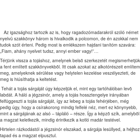
Az igazsághoz tartozik az is, hogy ragadozómadarakról szóló német
nyelvû szakkönyv három is hivalkodik a polcomon, de én azokkal nem
tudok szót érteni. Pedig most is emlékszem hajdani tanítóm szavára:
„Fiam, ahány nyelvet tudsz, annyi ember vagy!”…
Térjünk vissza a tojáshoz, amelynek belsõ szerkezetét megismerhetjük
a fent említett szakkönyvekbõl. Itt csak azokat az alkotórészeit említem
meg, amelyeknek sérülése vagy helytelen kezelése veszélyezteti, de
meg is hiúsíthatja a keltetést.
Tehát a tojás sárgáját úgy képzeljük el, mint egy tartóhálóban levõ
labdát. A háló a jégzsinór, amely a tojás hossztengelye irányában
felfüggeszti a tojás sárgáját, így az lebeg a tojás fehérjében, még
pedig úgy, hogy a csírakorong mindig felfelé néz, mert ez könynyebb,
mint a sárgájának az alsó – tápláló – része. Így a képzõ szík, amelybõl
a magzat keletkezik, mindig érintkezik a kotló madár testével.
Hirtelen rázkodástól a jégzsinór elszakad, a sárgája lesüllyed, a héjhoz
tapad és a magzat elpusztul.