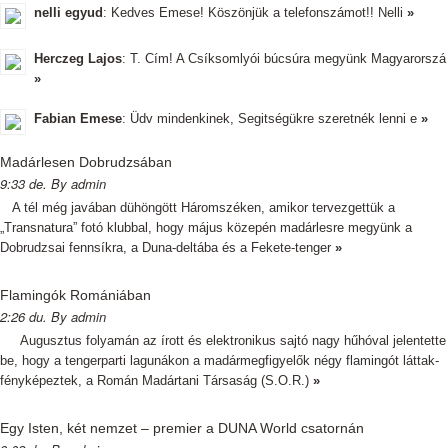
nelli egyud
: Kedves Emese! Köszönjük a telefonszámot!! Nelli
»
Herczeg Lajos
: T. Cím! A Csíksomlyói búcsúra megyünk Magyarorszá
»
Fabian Emese
: Üdv mindenkinek, Segitségükre szeretnék lenni e
»
Madárlesen Dobrudzsában
9:33 de. By admin
A tél még javában dühöngött Háromszéken, amikor tervezgettük a
„Transnatura” fotó klubbal, hogy május közepén madárlesre megyünk a
Dobrudzsai fennsíkra, a Duna-deltába és a Fekete-tenger
»
Flamingók Romániában
2:26 du. By admin
Augusztus folyamán az írott és elektronikus sajtó nagy hűhóval jelentette
be, hogy a tengerparti lagunákon a madármegfigyelők négy flamingót láttak-
fényképeztek, a Román Madártani Társaság (S.O.R.)
»
Egy Isten, két nemzet – premier a DUNA World csatornán