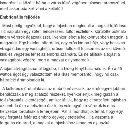
ismerõseink között: hátha a város túlsó végében nincsen áramszünet,
mert akkor oda kell vinni a keltetõt!
Embrionális fejlõdés
Most pedig tegyük fel, hogy a tojásban megindult a magzat fejlõdése.
Tíz nap után egy sötét, lencseszerû foltot észlelünk, körülötte pókháló-
finom vérerek ágaznak szét. Ilyenkor lehet a legkönnyebben megölni a
magzatot. Egy hirtelen átfordítás, egy erõs lámpa hõje, vagy hosszas
vizsgálódás egy vastaghéjú, erõsen foltozott tojáson és az ezt követõ
kihûlés végzetes lehet az embrió számára. És ne állítsuk a tojást a
vastagabbik végére, mert a magzat elnyomorodik.
A tojás átvilágításaánál legjobb, ha hideg fényt használunk. Én a 25
wattos égõt úgy választottam el a likas membrántól, hogy hõ csak
hátrafelé áramolhatott ki.
A keltetés elõrehalatával az embrió növekszik, az erek egyre jobban
behálózzák a még átlátszó részeket. Ilyenkor értjük meg igazán a
tojásforgatás jelentõségét, amikor látjuk, hogy az elmozdított tojásban
az embrió újra a felszínre úszik, és vele együtt a vérerek is más
helyzetbe fordulnak a fehérjében. Azt is mondhatjuk tehát, hogy egy-
egy forgatás felér az embrió egy-egy etetésével. Ha viszonta a
forgatás elmarad, a magzat a tojáshéjhoz tapad és elpusztul.