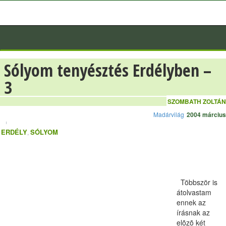
Sólyom tenyésztés Erdélyben –
3
SZOMBATH ZOLTÁN
Madárvilág
2004 március
ERDÉLY
SÓLYOM
,
Többször is
átolvastam
ennek az
írásnak az
elõzõ két