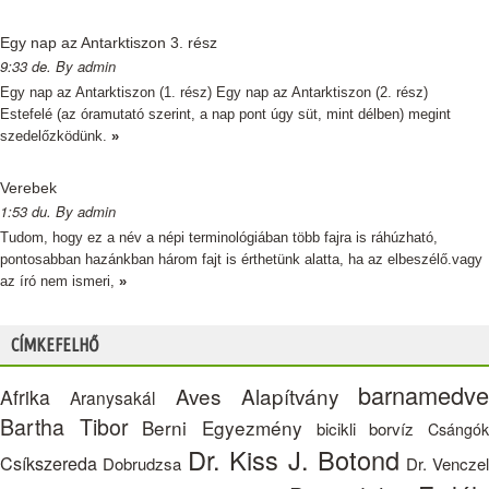
Egy nap az Antarktiszon 3. rész
9:33 de. By admin
Egy nap az Antarktiszon (1. rész) Egy nap az Antarktiszon (2. rész)
Estefelé (az óramutató szerint, a nap pont úgy süt, mint délben) megint
szedelőzködünk.
»
Verebek
1:53 du. By admin
Tudom, hogy ez a név a népi terminológiában több fajra is ráhúzható,
pontosabban hazánkban három fajt is érthetünk alatta, ha az elbeszélő.vagy
az író nem ismeri,
»
CÍMKEFELHŐ
barnamedve
Aves Alapítvány
Afrika
Aranysakál
Bartha Tibor
Berni Egyezmény
bicikli
borvíz
Csángó
Dr. Kiss J. Botond
Csíkszereda
Dobrudzsa
Dr. Vencze