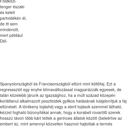
Földközi-
tenger északi
és keleti
partvidékén él,
de itt sem
mindenütt,
mert például
Dél-
Spanyolországból és Franciaországból eltûnt mint költõfaj. Ezt a
regresssziót egy enyhe klímaváltozással magyarázzák egyesek, de
talán közelebb járunk az igazsághoz, ha a múlt század közepén
korlátlanul alkalmazott peszticidek gyilkos hatásának tulajdonítjuk a faj
eltûnését. A törékeny tojáshéj vagy a steril tojások szemmel látható,
kézzel fogható bizonyítékai annak, hogy a korabeli rovarölõ szerek
hosszú távon több kárt tettek a gerinces állatok között (beleértve az
embert is), mint amennyi közvetlen hasznot hajtottak a termés