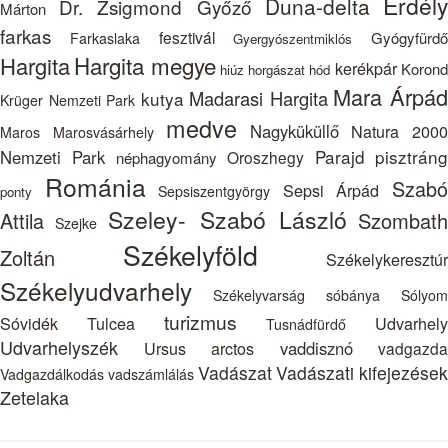
Erdél
Duna-delta
Dr. Zsigmond Győző
Már­ton
farkas
fesztivál
Gyógyfürdő
Farkaslaka
Gyergyószentmiklós
Hargita megye
Hargita
kerékpár
Koron
hiúz
horgászat
hód
Mara Árpá
Madarasi Hargita
kutya
Krüger Nemzeti Park
medve
Nagyküküllő
Natura 200
Maros
Marosvásárhely
Parajd
pisztrán
Nemzeti Park
Oroszhegy
néphagyomány
Románia
Szab
Sepsi Árpád
Sepsiszentgyörgy
ponty
Szeley- Szabó László
Attila
Szombat
Szejke
Székelyföld
Zoltán
Székelykeresztúr
Székelyudvarhely
Székelyvarság
sóbánya
Sólyom
turizmus
Sóvidék
Tulcea
Udvarhely
Tusnádfürdő
Udvarhelyszék
Ursus arctos
vaddisznó
vadgazda
Vadászat
Vadászati kifejezések
Vadgazdálkodás
vadszámlálás
Zetelaka