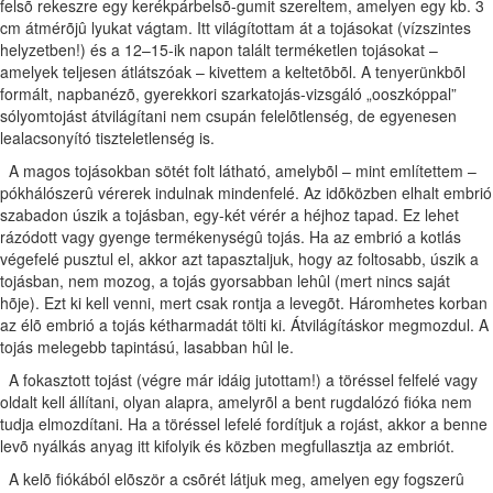
felsõ rekeszre egy kerékpárbelsõ-gumit szereltem, amelyen egy kb. 3
cm átmérõjû lyukat vágtam. Itt világítottam át a tojásokat (vízszintes
helyzetben!) és a 12–15-ik napon talált terméketlen tojásokat –
amelyek teljesen átlátszóak – kivettem a keltetõbõl. A tenyerünkbõl
formált, napbanézõ, gyerekkori szarkatojás-vizsgáló „ooszkóppal”
sólyomtojást átvilágítani nem csupán felelõtlenség, de egyenesen
lealacsonyító tiszteletlenség is.
A magos tojásokban sötét folt látható, amelybõl – mint említettem –
pókhálószerû vérerek indulnak mindenfelé. Az idõközben elhalt embrió
szabadon úszik a tojásban, egy-két vérér a héjhoz tapad. Ez lehet
rázódott vagy gyenge termékenységû tojás. Ha az embrió a kotlás
végefelé pusztul el, akkor azt tapasztaljuk, hogy az foltosabb, úszik a
tojásban, nem mozog, a tojás gyorsabban lehûl (mert nincs saját
hõje). Ezt ki kell venni, mert csak rontja a levegõt. Háromhetes korban
az élõ embrió a tojás kétharmadát tölti ki. Átvilágításkor megmozdul. A
tojás melegebb tapintású, lasabban hûl le.
A fokasztott tojást (végre már idáig jutottam!) a töréssel felfelé vagy
oldalt kell állítani, olyan alapra, amelyrõl a bent rugdalózó fióka nem
tudja elmozdítani. Ha a töréssel lefelé fordítjuk a rojást, akkor a benne
levõ nyálkás anyag itt kifolyik és közben megfullasztja az embriót.
A kelõ fiókából elõször a csõrét látjuk meg, amelyen egy fogszerû