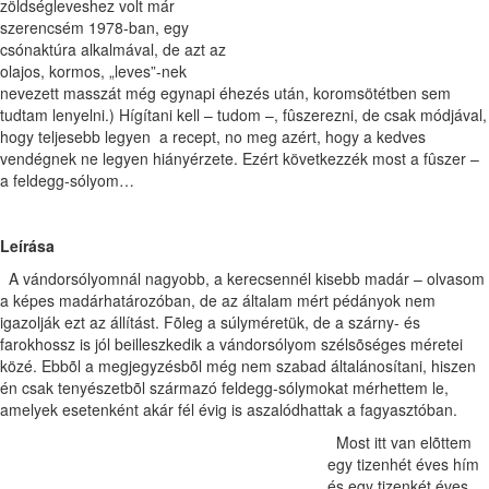
zöldségleveshez volt már
szerencsém 1978-ban, egy
csónaktúra alkalmával, de azt az
olajos, kormos, „leves”-nek
nevezett masszát még egynapi éhezés után, koromsötétben sem
tudtam lenyelni.) Hígítani kell – tudom –, fûszerezni, de csak módjával,
hogy teljesebb legyen a recept, no meg azért, hogy a kedves
vendégnek ne legyen hiányérzete. Ezért következzék most a fûszer –
a feldegg-sólyom…
Leírása
A vándorsólyomnál nagyobb, a kerecsennél kisebb madár – olvasom
a képes madárhatározóban, de az általam mért pédányok nem
igazolják ezt az állítást. Fõleg a súlyméretük, de a szárny- és
farokhossz is jól beilleszkedik a vándorsólyom szélsõséges méretei
közé. Ebbõl a megjegyzésbõl még nem szabad általánosítani, hiszen
én csak tenyészetbõl származó feldegg-sólymokat mérhettem le,
amelyek esetenként akár fél évig is aszalódhattak a fagyasztóban.
Most itt van elõttem
egy tizenhét éves hím
és egy tizenkét éves