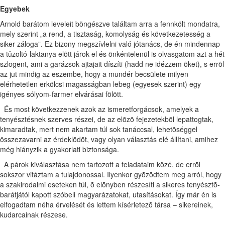
Egyebek
Arnold barátom leveleit böngészve találtam arra a fennkölt mondatra,
mely szerint „a rend, a tisztaság, komolyság és következetesség a
siker záloga”. Ez bizony megszívlelni való jótanács, de én mindennap
a tûzoltó-laktanya elõtt járok el és önkéntelenül is olvasgatom azt a hét
szlogent, ami a garázsok ajtajait díszíti (hadd ne idézzem õket), s errõl
az jut mindig az eszembe, hogy a mundér becsülete milyen
elérhetetlen erkölcsi magasságban lebeg (egyesek szerint) egy
igényes sólyom-farmer elvárásai fölött.
És most következzenek azok az ismeretforgácsok, amelyek a
tenyésztésnek szerves részei, de az elõzõ fejezetekbõl lepattogtak,
kimaradtak, mert nem akartam túl sok tanáccsal, lehetõséggel
összezavarni az érdeklõdõt, vagy olyan választás elé állítani, amihez
még hiányzik a gyakorlati biztonsága.
A párok kiválasztása nem tartozott a feladataim közé, de errõl
sokszor vitáztam a tulajdonossal. Ilyenkor gyõzõdtem meg arról, hogy
a szakirodalmi eseteken túl, õ elõnyben részesíti a sikeres tenyésztõ-
barátjától kapott szóbeli magyarázatokat, utasításokat. Így már én is
elfogadtam néha érvelését és lettem kísérletezõ társa – sikereinek,
kudarcainak részese.