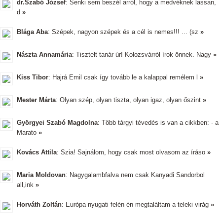
dr.Szabó József
: Senki sem beszél arról, hogy a medvéknek lassan,
d
»
Blága Aba
: Szépek, nagyon szépek és a cél is nemes!!! ... (sz
»
Nászta Annamária
: Tisztelt tanár úr! Kolozsvárról írok önnek. Nagy
»
Kiss Tibor
: Hajrá Emil csak így tovább le a kalappal remélem l
»
Mester Márta
: Olyan szép, olyan tiszta, olyan igaz, olyan őszint
»
Györgyei Szabó Magdolna
: Több tárgyi tévedés is van a cikkben: - a
Marato
»
Kovács Attila
: Szia! Sajnálom, hogy csak most olvasom az íráso
»
Maria Moldovan
: Nagygalambfalva nem csak Kanyadi Sandorbol
all,ink
»
Horváth Zoltán
: Európa nyugati felén én megtaláltam a teleki virág
»