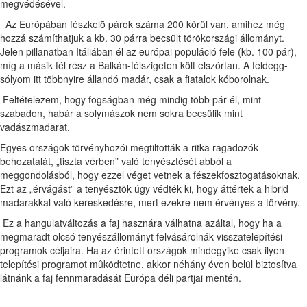
megvédésével.
Az Európában fészkelõ párok száma 200 körül van, amihez még
hozzá számíthatjuk a kb. 30 párra becsült törökországi állományt.
Jelen pillanatban Itáliában él az európai populáció fele (kb. 100 pár),
míg a másik fél rész a Balkán-félszigeten költ elszórtan. A feldegg-
sólyom itt többnyire állandó madár, csak a fiatalok kóborolnak.
Feltételezem, hogy fogságban még mindig több pár él, mint
szabadon, habár a solymászok nem sokra becsülik mint
vadászmadarat.
Egyes országok törvényhozói megtiltották a ritka ragadozók
behozatalát, „tiszta vérben” való tenyésztését abból a
meggondolásból, hogy ezzel véget vetnek a fészekfosztogatásoknak.
Ezt az „érvágást” a tenyésztõk úgy védték ki, hogy áttértek a hibrid
madarakkal való kereskedésre, mert ezekre nem érvényes a törvény.
Ez a hangulatváltozás a faj hasznára válhatna azáltal, hogy ha a
megmaradt olcsó tenyészállományt felvásárolnák visszatelepítési
programok céljaira. Ha az érintett országok mindegyike csak ilyen
telepítési programot mûködtetne, akkor néhány éven belül biztosítva
látnánk a faj fennmaradását Európa déli partjai mentén.