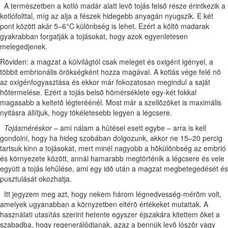
A természetben a kotló madár alatt levõ tojás felsõ része érintkezik a
kotlófolttal, míg az alja a fészek hidegebb anyagán nyugszik. E két
pont között akár 5–6°C különbség is lehet. Ezért a költõ madarak
gyakrabban forgatják a tojásokat, hogy azok egyenletesen
melegedjenek.
Röviden: a magzat a külvilágtól csak meleget és oxigént igényel, a
többit embrionális örökségként hozza magával. A kotlás vége felé nõ
az oxigénfogyasztása és ekkor már fokozatosan megindul a saját
hõtermelése. Ezért a tojás belsõ hõmérséklete egy-két fokkal
magasabb a keltetõ légteréénél. Most már a szellõzõket is maximális
nyitásra állítjuk, hogy tökéletesebb legyen a légcsere.
Tojásméréskor
– ami nálam a hûtésel esett egybe – arra is kell
gondolni, hogy ha hideg szobában dolgozunk, akkor ne 15–20 percig
tartsuk kinn a tojásokat, mert minél nagyobb a hõkülönbség az embrió
és környezete között, annál hamarabb megtörténik a légcsere és vele
együtt a tojás lehûlése, ami egy idõ után a magzat megbetegedését és
pusztulását okozhatja.
Itt jegyzem meg azt, hogy nekem három légnedvesség-mérõm volt,
amelyek ugyanabban a környzetben eltérõ értékeket mutattak. A
használati utasítás szerint hetente egyszer éjszakára kitettem õket a
szabadba, hogy regenerálódjanak, azaz a bennük levõ lószõr vagy