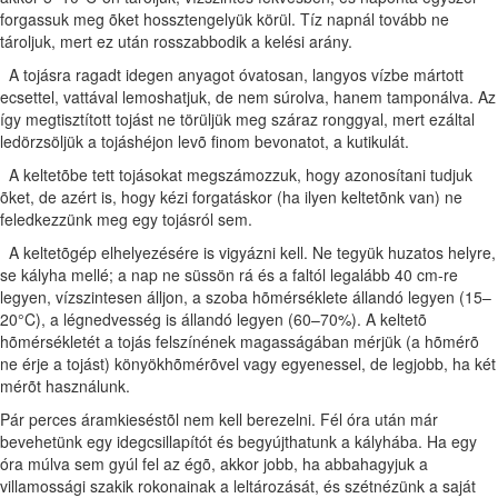
forgassuk meg õket hossztengelyük körül. Tíz napnál tovább ne
tároljuk, mert ez után rosszabbodik a kelési arány.
A tojásra ragadt idegen anyagot óvatosan, langyos vízbe mártott
ecsettel, vattával lemoshatjuk, de nem súrolva, hanem tamponálva. Az
így megtisztított tojást ne törüljük meg száraz ronggyal, mert ezáltal
ledörzsöljük a tojáshéjon levõ finom bevonatot, a kutikulát.
A keltetõbe tett tojásokat megszámozzuk, hogy azonosítani tudjuk
õket, de azért is, hogy kézi forgatáskor (ha ilyen keltetõnk van) ne
feledkezzünk meg egy tojásról sem.
A keltetõgép elhelyezésére is vigyázni kell. Ne tegyük huzatos helyre,
se kályha mellé; a nap ne süssön rá és a faltól legalább 40 cm-re
legyen, vízszintesen álljon, a szoba hõmérséklete állandó legyen (15–
20°C), a légnedvesség is állandó legyen (60–70%). A keltetõ
hõmérsékletét a tojás felszínének magasságában mérjük (a hõmérõ
ne érje a tojást) könyökhõmérõvel vagy egyenessel, de legjobb, ha két
mérõt használunk.
Pár perces áramkieséstõl nem kell berezelni. Fél óra után már
bevehetünk egy idegcsillapítót és begyújthatunk a kályhába. Ha egy
óra múlva sem gyúl fel az égõ, akkor jobb, ha abbahagyjuk a
villamossági szakik rokonainak a leltározását, és szétnézünk a saját