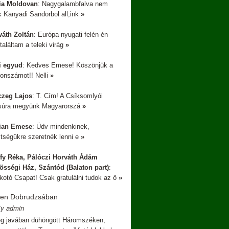
ia Moldovan
: Nagygalambfalva nem
 Kanyadi Sandorbol all,ink
»
váth Zoltán
: Európa nyugati felén én
aláltam a teleki virág
»
li egyud
: Kedves Emese! Köszönjük a
fonszámot!! Nelli
»
czeg Lajos
: T. Cím! A Csíksomlyói
súra megyünk Magyarorszá
»
ian Emese
: Üdv mindenkinek,
tségükre szeretnék lenni e
»
ffy Réka, Pálóczi Horváth Ádám
össégi Ház, Szántód (Balaton part)
:
lkotó Csapat! Csak gratulálni tudok az ö
»
sen Dobrudzsában
By admin
g javában dühöngött Háromszéken,