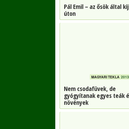
Pál Emil – az ősök által kij
úton
MAGYARI TEKLA
2013 
Nem csodafüvek, de
gyógyítanak egyes teák 
növények