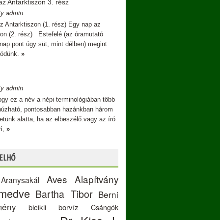
z Antarktiszon 3. rész
By admin
z Antarktiszon (1. rész) Egy nap az
zon (2. rész) Estefelé (az óramutató
 nap pont úgy süt, mint délben) megint
ködünk.
»
By admin
gy ez a név a népi terminológiában több
ráhúzható, pontosabban hazánkban három
thetünk alatta, ha az elbeszélő.vagy az író
i,
»
ELHŐ
Aves Alapítvány
Aranysakál
amedve
Bartha Tibor
Berni
mény
bicikli
borvíz
Csángók