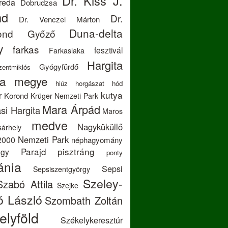
Dr. Kiss J.
reda
Dobrudzsa
nd
Dr.
Dr. Venczel Már­ton
Duna-delta
mond Győző
y
farkas
fesztivál
Farkaslaka
Hargita
Gyógyfürdő
zentmiklós
ta megye
hiúz
horgászat
hód
kutya
r
Korond
Krüger Nemzeti Park
Mara Árpád
si Hargita
Maros
medve
Nagyküküllő
árhely
2000
Nemzeti Park
néphagyomány
Parajd
pisztráng
egy
ponty
nia
Sepsi
Sepsiszentgyörgy
Szeley-
Szabó Attila
Szejke
ó László
Szombath Zoltán
elyföld
Székelykeresztúr