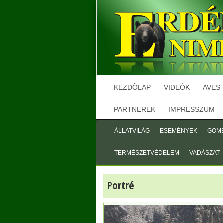
KEZDÕLAP
VIDEÓK
AVES
PARTNEREK
IMPRESSZUM
ÁLLATVILÁG
ESEMÉNYEK
GOM
TERMÉSZETVÉDELEM
VADÁSZAT
Portré