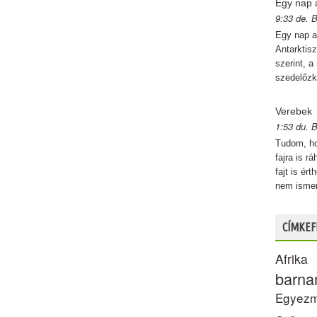
Egy nap a
9:33 de. 
Egy nap a
Antarktis
szerint, a
szedelőz
Verebek
1:53 du. 
Tudom, ho
fajra is 
fajt is ér
nem ismer
CÍMKEF
Afrika
barn
Egyez