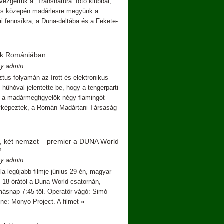
vezgettük a „Transnatura” fotó klubbal,
us közepén madárlesre megyünk a
i fennsíkra, a Duna-deltába és a Fekete-
ók Romániában
By admin
 folyamán az írott és elektronikus
 hűhóval jelentette be, hogy a tengerparti
 a madármegfigyelők négy flamingót
nyképeztek, a Román Madártani Társaság
n, két nemzet – premier a DUNA World
n
By admin
la legújabb filmje június 29-én, magyar
t 18 órától a Duna World csatornán,
másnap 7:45-től. Operatőr-vágó: Simó
ne: Monyo Project. A filmet
»