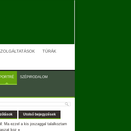
SZOLGÁLTATÁSOK
TÚRÁK
PORTRÉ
SZÉPIRODALOM
zólások
Utolsó bejegyzések
l
: Ma ezzel a kis joszaggal talalkoztam
gaszat koz
»