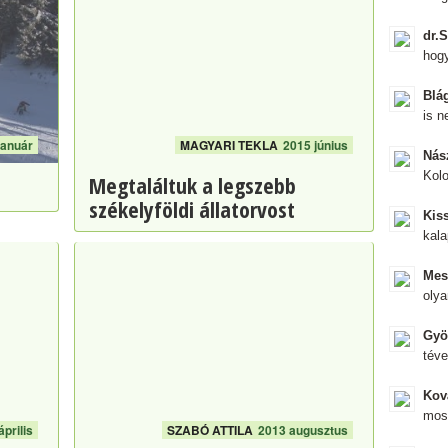
dr.
hog
Blá
is n
január
MAGYARI TEKLA
2015 június
Nás
Kolo
Megtaláltuk a legszebb
székelyföldi állatorvost
Kis
kal
Mes
olya
Gyö
téve
Ková
mos
prilis
SZABÓ ATTILA
2013 augusztus