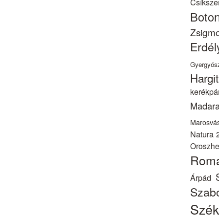
Csíksze
Boto
Zsig
Erdél
Gyergyós
Hargi
kerékpá
Madara
Marosvás
Natura 
Oroszh
Romá
Árpád
Szab
Szék