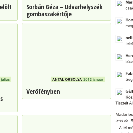
Mar
elölt
Sorbán Géza – Udvarhelyszék
csak
gombaszakértője
Hor
megt
nel
tele
Her
búc
Fab
július
ANTAL ORSOLYA
2012 január
Segi
Verőfényben
Gál
és
Köz
Tisztelt A
Madárle
9:33 de. 
A tél mé