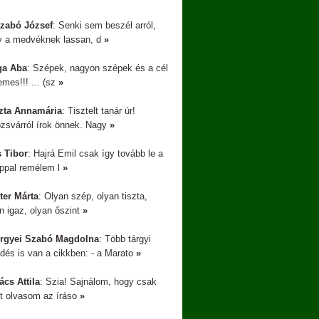
Szabó József
: Senki sem beszél arról,
y a medvéknek lassan, d
»
ga Aba
: Szépek, nagyon szépek és a cél
emes!!! ... (sz
»
zta Annamária
: Tisztelt tanár úr!
zsvárról írok önnek. Nagy
»
s Tibor
: Hajrá Emil csak így tovább le a
appal remélem l
»
ter Márta
: Olyan szép, olyan tiszta,
n igaz, olyan őszint
»
rgyei Szabó Magdolna
: Több tárgyi
dés is van a cikkben: - a Marato
»
cs Attila
: Szia! Sajnálom, hogy csak
t olvasom az íráso
»