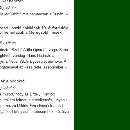
, két nemzet
 By admin
ila legújabb filmje hamarosan a Dunán.
»
abó László halálának 10. évfordulója
ól bemutatjuk a Méregzöld mesék
et.
 By admin
ndezte: Szabó Attila Operatőr-vágó: Simó
hívott vendég: Hans Hedrich, a film
ője, a Neuer WEG Egyesület alelnöke. A
mogatásával az készítette. szeptember
»
sak a hódokról
By admin
e múlott, hogy az Erdélyi Nimród
 utoljára fölmerült a hódkérdés, ugyanis
lott hozzá Miklós Éva olvasónk a hód
ájáról írt könyvismertetésemhez, közölve,