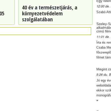
Egy Isten
40 év a természetjárás, a
12:00 de.
05
környezetvédelem
Szabó Att
szolgálatában
Szeley-Sz
alkalmáb
című film
11:01 de.
Írta és re
Csaba Meg
főszerepl
filmet tá
Megint c
5:26 du. 
Jó egy év
weboldalán
ekkor szó
monográfi
»