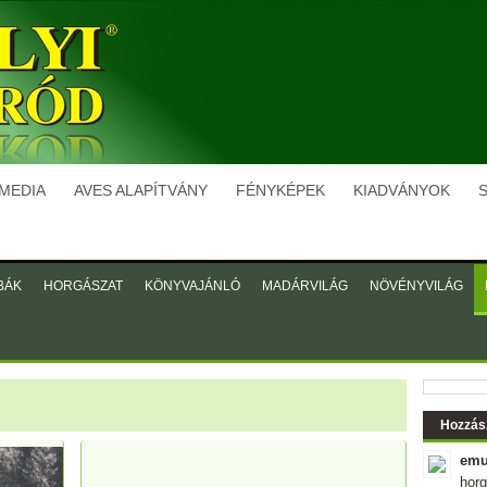
 MEDIA
AVES ALAPÍTVÁNY
FÉNYKÉPEK
KIADVÁNYOK
BÁK
HORGÁSZAT
KÖNYVAJÁNLÓ
MADÁRVILÁG
NÖVÉNYVILÁG
Hozzás
emu
hor